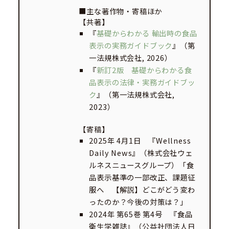
■主な著作物・寄稿ほか
【共著】
『
基礎からわかる 輸出時の食品
表示の実務ガイドブック
』（第
一法規株式会社, 2026）
『
新訂2版 基礎からわかる食
品表示の法律・実務ガイドブッ
ク
』（第一法規株式会社,
2023）
【寄稿】
2025年 4月1日 『Wellness
Daily News』（株式会社ウェ
ルネスニュースグループ）「食
品表示基準の一部改正、課題征
服へ 【解説】どこがどう変わ
ったのか？今後の対策は？」
2024年 第65巻 第4号 『食品
衛生学雑誌』（公益社団法人日