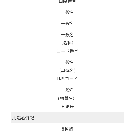
国際番号
一般名
一般名
一般名
（名称）
コード番号
一般名
（具体名）
INSコード
一般名
(物質名）
Ｅ番号
用途名併記
8種類