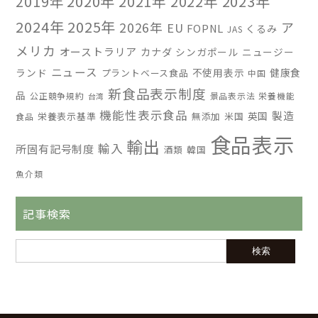
2019年
2020年
2021年
2022年
2023年
2024年
2025年
2026年
ア
EU
FOPNL
くるみ
JAS
メリカ
オーストラリア
カナダ
シンガポール
ニュージー
ニュース
ランド
不使用表示
健康食
プラントベース食品
中国
新食品表示制度
品
公正競争規約
景品表示法
栄養機能
台湾
機能性表示食品
製造
英国
栄養表示基準
無添加
米国
食品
食品表示
輸出
輸入
所固有記号制度
酒類
韓国
魚介類
記事検索