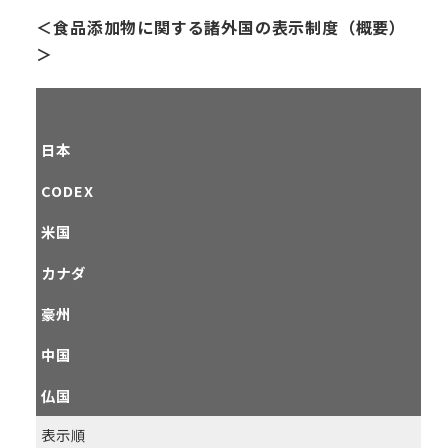
＜食品添加物に関する諸外国の表示制度（概要）
＞
日本
CODEX
米国
カナダ
豪州
中国
仏国
表示順