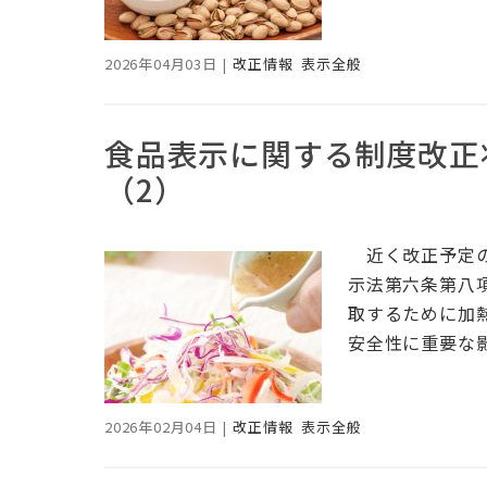
2026年04月03日
|
改正情報
表示全般
食品表示に関する制度改正状
（2）
近く改正予定の
示法第六条第八
取するために加
安全性に重要な
2026年02月04日
|
改正情報
表示全般