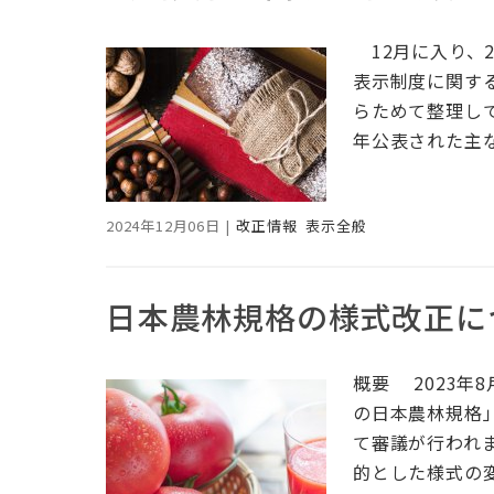
12月に入り、
表示制度に関す
らためて整理して
年公表された主
2024年12月06日
|
改正情報
表示全般
日本農林規格の様式改正に
概要 2023年
の⽇本農林規格
て審議が行われ
的とした様式の