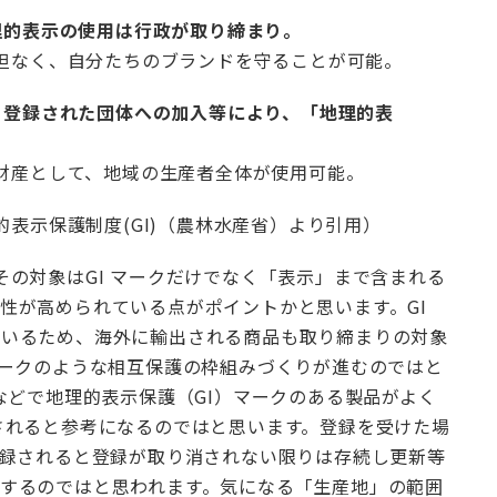
理的表示の使用は行政が取り締まり。
担なく、自分たちのブランドを守ることが可能。
、登録された団体への加入等により、「地理的表
。
財産として、地域の生産者全体が使用可能。
的表示保護制度(GI)（農林水産省）より引用）
その対象はGI マークだけでなく「表示」まで含まれる
性が高められている点がポイントかと思います。GI
ているため、海外に輸出される商品も取り締まりの対象
マークのような相互保護の枠組みづくりが進むのではと
などで地理的表示保護（GI）マークのある製品がよく
されると参考になるのではと思います。登録を受けた場
登録されると登録が取り消されない限りは存続し更新等
するのではと思われます。気になる「生産地」の範囲