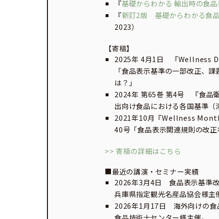
『
基礎からわかる 輸出時の食
『
新訂2版 基礎からわかる食
2023）
【寄稿】
2025年 4月1日 『Wellne
「食品表示基準の一部改正、課
は？」
2024年 第65巻 第4号 『
出向け食品における各国基準（
2021年10月『Wellness 
40号「食品表示関連規則の改正
>> 寄稿の詳細はこちら
■最近の講演・セミナー実績
2026年3月4日 食品表示基準
兵庫県指定観光名産品協会様主
2026年1月17日 海外向け
食品技術士センター様主催。