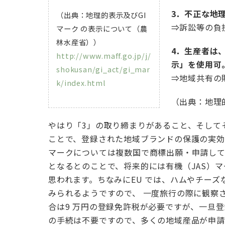
3．不正な地
（出典：地理的表示及びGI
⇒訴訟等の負
マーク の表示について（農
林水産省））
4．生産者は
http://www.maff.go.jp/j/
示」を使用可
shokusan/gi_act/gi_mar
⇒地域共有の
k/index.html
（出典：地理
やはり「3」の取り締まりがあること、そして
ことで、登録された地域ブランドの保護の実効
マークについては複数国で商標出願・申請し
となるとのことで、将来的には有機（JAS）
思われます。ちなみにEU では、ハムやチーズ
みられるようですので、 一度旅行の際に観察
合は9 万円の登録免許税が必要ですが、一旦
の手続は不要ですので、多くの地域産品が申請