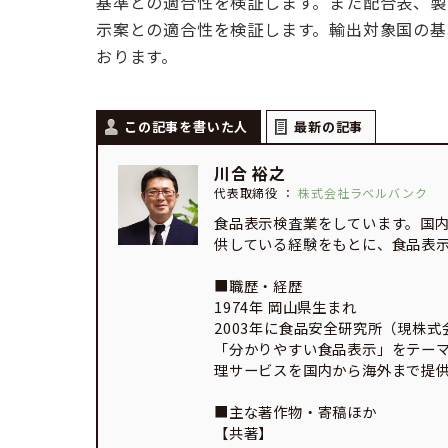
基準との適合性を検証します。また配合表、製
示案との適合性を検証します。輸出対象国の基
おります。
この記事を書いた人
最新の記事
川合 裕之
代表取締役
：
株式会社ラベルバンク
食品表示検査業をしています。国
供している経験をもとに、食品表
■職歴・経歴
1974年 岡山県生まれ
2003年に食品安全研究所（現株
「分かりやすい食品表示」をテー
理サービスを国内から海外まで提
■主な著作物・寄稿ほか
【共著】