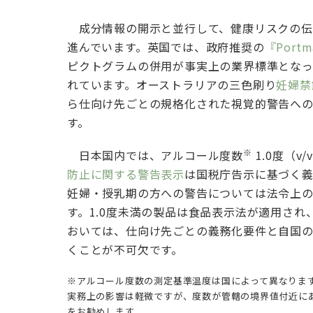
成分情報の開示と並行して、健康リスクの伝
進んでいます。英国では、政府推奨の
『Portm
ピクトグラムの併用が事実上の業界標準となっ
れています。オーストラリアの三色刷り
妊婦禁
ら仕向け先ごとの規格化された視覚的警告へ
す。
※
日本国内では、アルコール度数
1.0度（v
防止に関する警告表示
は国税庁告示に基づく
妊婦・授乳期の方への警告については法令上の
す。1.0度未満の製品は食品表示法が適用さ
おいては、仕向け先ごとの義務化要件と自国
くことが不可欠です。
※アルコール度数の測定基準温度は国によって異なります（
実務上の影響は軽微ですが、度数が管轄の境界値付近に
をお勧めします。