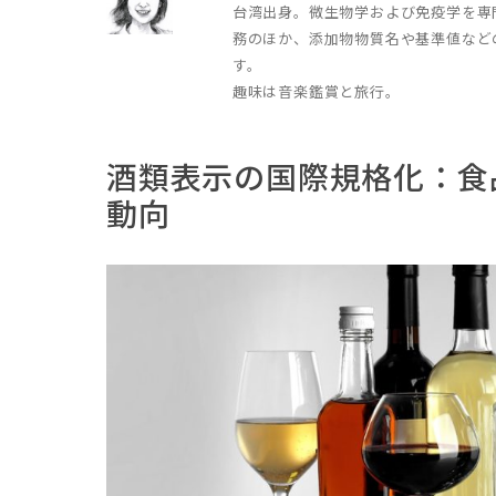
台湾出身。微生物学および免疫学を専
務のほか、添加物物質名や基準値など
す。
趣味は音楽鑑賞と旅行。
酒類表示の国際規格化：食
動向