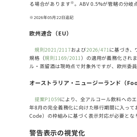
※
る場合があります
。ABV 0.5%が管轄の
※2026年05月22日追記
欧州連合（EU）
規則2021/2117
および
2026/471
に基づき、
規格（
規則1169/2011
）の適用が義務化され
ル・蒸留酒は現時点で対象外ですが、欧州委員
オーストラリア・ニュージーランド（Food Stan
提案P1059
により、全アルコール飲料へのエ
年8月の完全義務化に向けた移行期間に入っており、
Code）の枠組みに基づく表示対応が必要とな
警告表示の視覚化