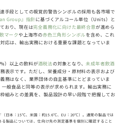
達手段としての視覚的警告シンボルの採用も各市場で
an Group』指針
に基づくアルコール単位（Units）と
ており、現在は
完全義務化に向けた最終合意
が進めら
飲マーク
や上海市の
赤色三角形シンボル
を含め、これ
の対応は、輸出実務における重要な課題となっていま
/v%）以上の飲料が
酒税法
の対象となり、
未成年者飲酒
義務表示です。ただし、栄養成分・原材料の表示および
義務はなく、業界団体の自主基準にとどまっていま
れ、一般食品と同等の表示が求められます。輸出実務に
の枠組みとの差異を、製品設計の早い段階で把握してお
日本：15℃、米国：約15.6℃、EU：20℃）。通常の製品では
ある製品については、仕向け先の測定基準を個別に確認すること