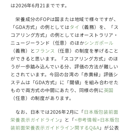
は2026年6月21までです。
栄養成分のFOPは国または地域で様々ですが、
「GDA方式」の例としては
タイ
（義務）を、「ス
コアリング方式」の例としてはオーストラリア・
ニュージーランド（任意）のほか
シンガポール
（義務）と
フランス
（任意）の制度を挙げること
ができると思います。「スコアリング方式」のほ
うが一歩踏み込んでいる分、評価の方法が難しい
とされています。今回の台湾の「赤黄緑」評価シ
ステムは「GDA方式」に「閾値」を組み合わせた
もので両方式の中間にあたり、同様の例に
英国
（任意）の制度があります。
なお、日本では2026年2月に「
日本版包装前面
栄養表示ガイドライン
」と「
<参考情報>日本版包
装前面栄養表示ガイドライン関するQ&A
」が公表