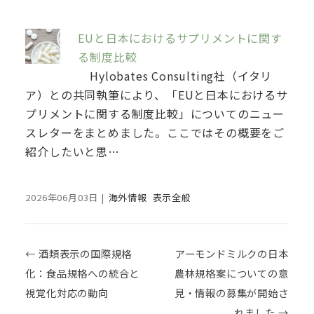
EUと日本におけるサプリメントに関す
る制度比較
Hylobates Consulting社（イタリ
ア）との共同執筆により、「EUと日本におけるサ
プリメントに関する制度比較」についてのニュー
スレターをまとめました。ここではその概要をご
紹介したいと思…
2026年06月03日
|
海外情報
表示全般
Post navigation
←
酒類表示の国際規格
アーモンドミルクの日本
化：食品規格への統合と
農林規格案についての意
視覚化対応の動向
見・情報の募集が開始さ
れました
→