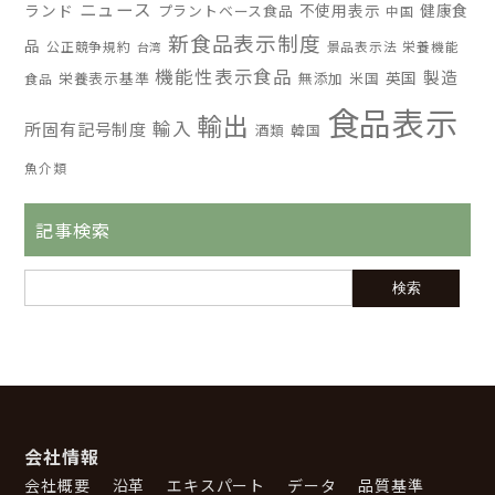
ニュース
ランド
不使用表示
健康食
プラントベース食品
中国
新食品表示制度
品
公正競争規約
景品表示法
栄養機能
台湾
機能性表示食品
製造
英国
栄養表示基準
無添加
米国
食品
食品表示
輸出
輸入
所固有記号制度
酒類
韓国
魚介類
記事検索
会社情報
会社概要
沿革
エキスパート
データ
品質基準