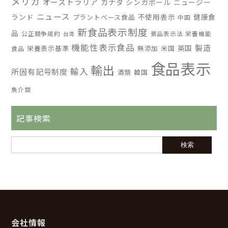
メリカ
オーストラリア
カナダ
シンガポール
ニュージー
ニュース
ランド
不使用表示
健康食
プラントベース食品
中国
新食品表示制度
品
公正競争規約
景品表示法
栄養機能
台湾
機能性表示食品
製造
英国
栄養表示基準
無添加
米国
食品
食品表示
輸出
輸入
所固有記号制度
酒類
韓国
魚介類
記事検索
会社情報