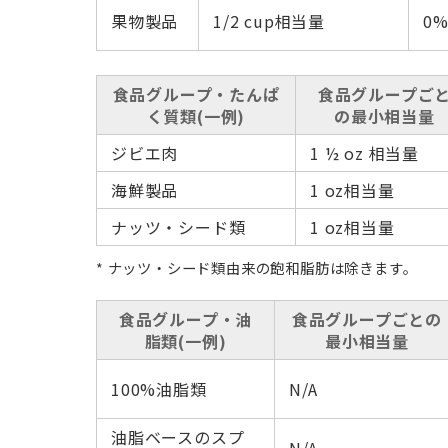
果物製品
1/2 cup相当量
0%
食品グループ・たんぱ
食品グループご
く質類(一例)
の最小相当量
ジビエ肉
1 ½ oz 相当量
海鮮製品
1 oz相当量
ナッツ・シード類
1 oz相当量
* ナッツ・シード類由来の飽和脂肪は除きます。
食品グループ・油
食品グループごとの
脂類(一例)
最小相当量
100%油脂類
N/A
油脂ベースのスプ
N/A