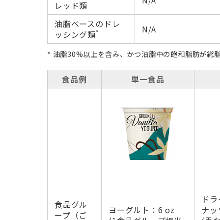
レッド類
油脂ベースのドレ
N/A
*
ッシング類
* 油脂30%以上を含み、かつ油脂中の飽和脂肪が総
食品例
単一食品
ドラ
食品グル
ヨーグルト：6 oz
ナッツ
ープ（ご