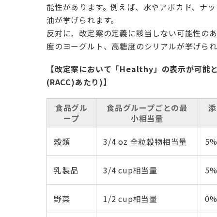
能性があります。例えば、水やアボカド、ナッ
油が挙げられます。
反対に、改定案の定義に該当しない可能性のある
度のヨーグルト、高糖度のシリアルが挙げられ
【改定案において「Healthy」の表示が可
(RACC)あたり)】
食品グル
食品グループごとの最
添
ープ
小相当量
穀類
3/4 oz 全粒穀物相当量
5%
乳製品
3/4 cup相当量
5%
野菜
1/2 cup相当量
0%