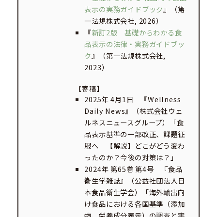
表示の実務ガイドブック
』（第
一法規株式会社, 2026）
『
新訂2版 基礎からわかる食
品表示の法律・実務ガイドブッ
ク
』（第一法規株式会社,
2023）
【寄稿】
2025年 4月1日 『Wellness
Daily News』（株式会社ウェ
ルネスニュースグループ）「食
品表示基準の一部改正、課題征
服へ 【解説】どこがどう変わ
ったのか？今後の対策は？」
2024年 第65巻 第4号 『食品
衛生学雑誌』（公益社団法人日
本食品衛生学会）「海外輸出向
け食品における各国基準（添加
物、栄養成分表示）の調査と実