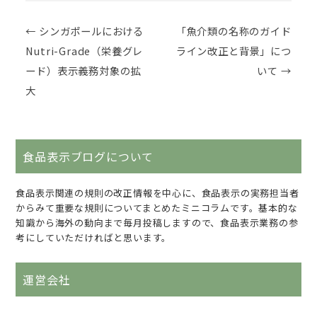
Post navigation
←
シンガポールにおける
「魚介類の名称のガイド
Nutri-Grade（栄養グレ
ライン改正と背景」につ
ード）表示義務対象の拡
いて
→
大
食品表示ブログについて
食品表示関連の規則の改正情報を中心に、食品表示の実務担当者
からみて重要な規則についてまとめたミニコラムです。基本的な
知識から海外の動向まで毎月投稿しますので、食品表示業務の参
考にしていただければと思います。
運営会社