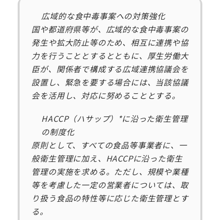
広域的な食中毒事案への対策強化
国や都道府県等が、広域的な食中毒事案の
発生や拡大防止等のため、相互に連携や協
力を行うこととするとともに、厚生労働大
臣が、関係者で構成する広域連携協議会を
設置し、緊急を要する場合には、当該協議
会を活用し、対応に努めることとする。
HACCP（ハサップ）*に沿った衛生管理
の制度化
原則として、すべての食品等事業者に、一
般衛生管理に加え、HACCPに沿った衛生
管理の実施を求める。ただし、規模や業種
等を考慮した一定の営業者については、取
り扱う食品の特性等に応じた衛生管理とす
る。