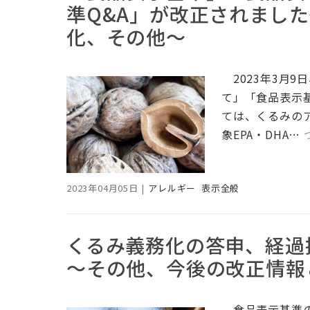
準Q&A」が改正されまし
化、その他～
2023年3月
て」「食品表示
ては、くるみの
象EPA・DHA…
2023年04月05日
|
アレルギー
表示全般
くるみ義務化の答申、経過措
～その他、今後の改正情報
食品表示基準の