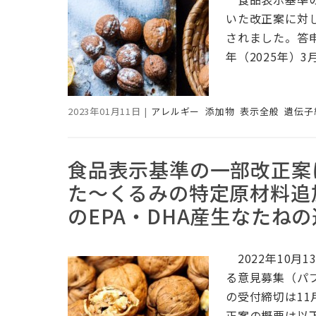
いた改正案に対し
されました。答
年（2025年）3
2023年01月11日
|
アレルギー
添加物
表示全般
遺伝子
食品表示基準の一部改正案
た～くるみの特定原材料追
のEPA・DHA産生なたね
2022年10月
る意見募集（パ
の受付締切は11
正案の概要は以