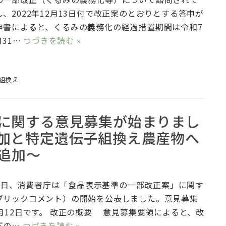
、2022年12月13日付で改正案のとおりとする答申が
申書によると、くるみの義務化の経過措置期間は令和7
月31…
つづきを読む »
組換え
に関する意見募集が始まりまし
加と特定遺伝子組換え農産物へ
の追加～
13日、消費者庁は「食品表示基準の一部改正案」に関す
ブリックコメント）の開始を公表しました。意見募集
月12日です。 改正の概要 意見募集要領によると、改
下の…
つづきを読む »